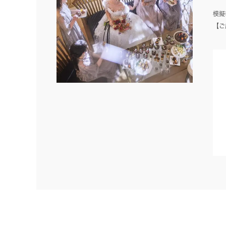
模擬
【ご