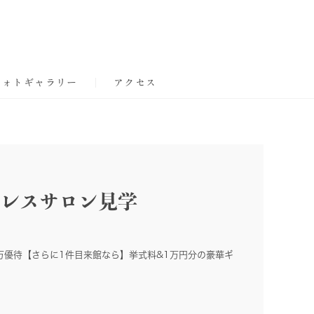
フォトギャラリー
アクセス
レスサロン見学
万優待【さらに1件目来館なら】挙式料&1万円分の豪華ギ