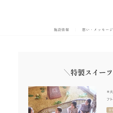
施設情報
想い・メッセー
＼特製スイーツ
＊火
フト
目