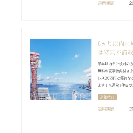
適用期間
2
6ヵ月以内に
は特典が満
半年以内をご検討の
無料の豪華特典付き♪
レス30万円ご優待な
ます！※通常1件目の
来館特典
適用期間
2