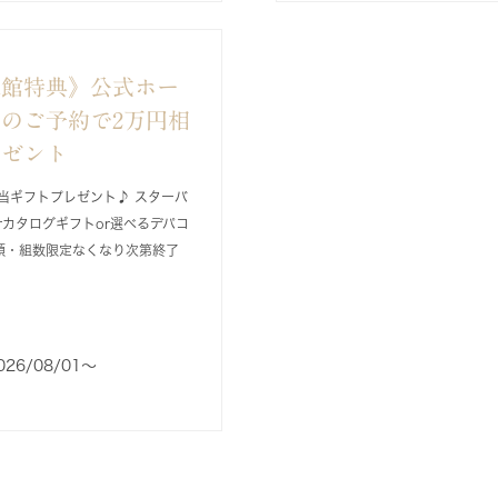
来館特典》公式ホー
のご予約で2万円相
レゼント
当ギフトプレゼント♪ スターバ
rカタログギフトor選べるデパコ
順・組数限定なくなり次第終了
026/08/01〜