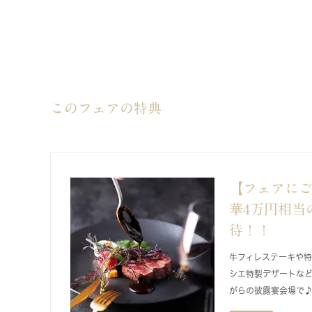
このフェアの特典
【フェアに
華4万円相当
待！！
牛フィレステーキや
シエ特製デザートなど
がらの披露宴会場で