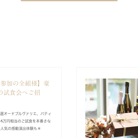
ご参加の全組様】豪
の試食会へご招
特選オードブルヴァリエ、パティ
4万円相当のご試食を本番さな
♪人気の感動演出体験も＊