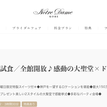
ジ
ブライダルフェア
料金プラン
特典
試食／全館開放♪感動の大聖堂×ド
曜日限定特製スイーツ付＊◆神戸を一望するロケーションを堪能◆最大150
プレゼント美しい2スタイルの大聖堂で感動挙式◆多彩なパーティ会場◆
安：3時間00分
特典あり