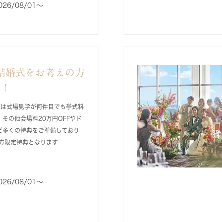
026/08/01〜
結婚式をお考えの方
載！
方は式場見学が何件目でも挙式料
 その他会場料20万円OFFやド
ど多くの特典をご準備しており
方限定特典となります
026/08/01〜