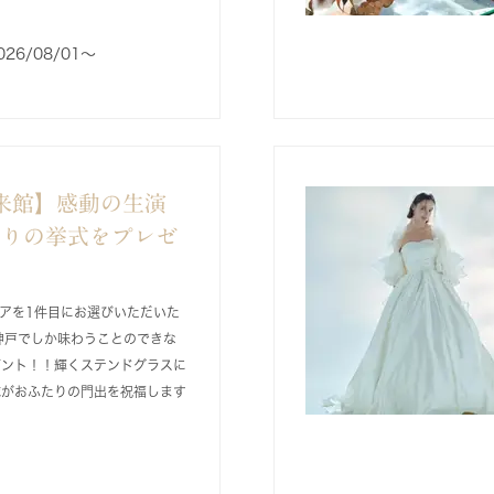
026/08/01〜
来館】感動の生演
ありの挙式をプレゼ
アを1件目にお選びいただいた
神戸でしか味わうことのできな
ゼント！！輝くステンドグラスに
隊がおふたりの門出を祝福します