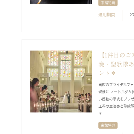
来館特典
適用期間
2
【1件目のご
奏・聖歌隊
ント＊
当館のブライダルフェ
皆様に ノートルダム
い感動の挙式をプレ
圧巻の生演奏と聖歌
＊
来館特典