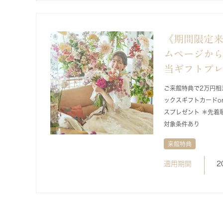
《期間限定
ムページから
当ギフトプ
ご来館特典で2万円相
ックスギフトカードo
スプレゼント ＊先着
対象条件あり
来館特典
適用期間
2