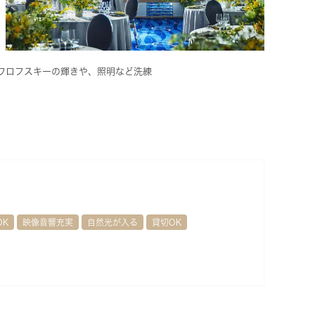
ワロフスキーの輝きや、照明など洗練
OK
映像音響充実
自然光が入る
貸切OK