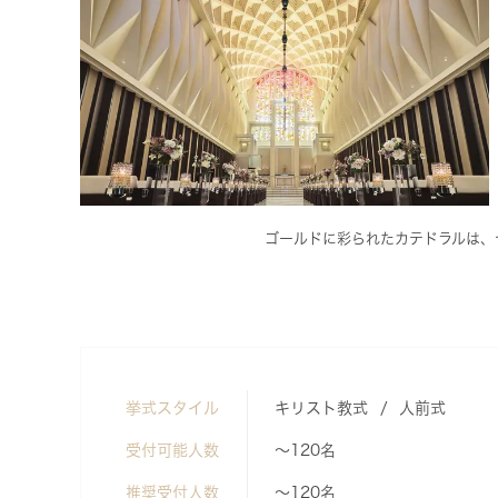
ゴールドに彩られたカテドラルは、
挙式スタイル
キリスト教式
人前式
受付可能人数
～120名
推奨受付人数
～120名