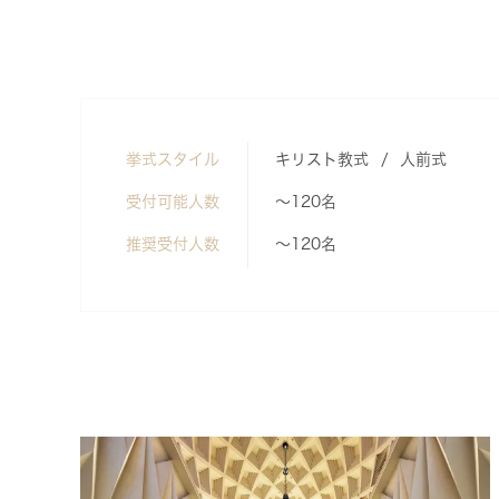
挙式スタイル
キリスト教式
人前式
受付可能人数
～120名
推奨受付人数
～120名