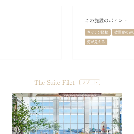
この施設のポイント
キッチン隣接
披露宴のみ
海が見える
The Suite Filet
リゾート