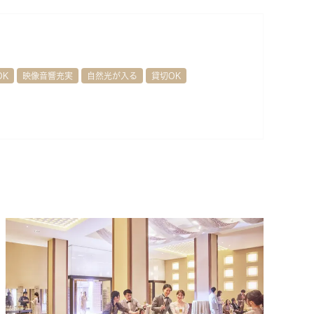
OK
映像音響充実
自然光が入る
貸切OK