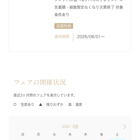
先着順・組数限定なくなり次第終了 対象
条件あり
来館特典
適用期間
2026/08/01〜
フェアの開催状況
直近3ヶ月間のフェアを表示しています。
空席あり
残りわずか
満席
08
2026/
日
月
火
水
木
金
土