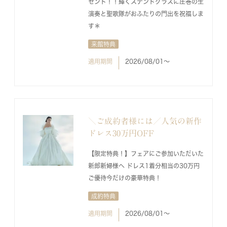
ゼント！！輝くステンドグラスに圧巻の生
演奏と聖歌隊がおふたりの門出を祝福しま
す＊
来館特典
適用期間
2026/08/01〜
＼ご成約者様には／人気の新作
ドレス30万円OFF
【限定特典！】フェアにご参加いただいた
新郎新婦様へ ドレス1着分相当の30万円
ご優待今だけの豪華特典！
成約特典
適用期間
2026/08/01〜