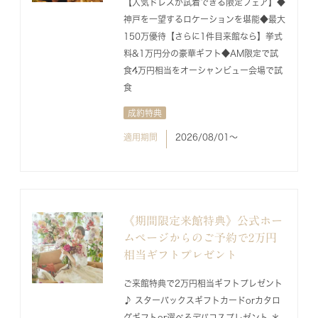
【人気ドレスが試着できる限定フェア】◆
神戸を一望するロケーションを堪能◆最大
150万優待【さらに1件目来館なら】挙式
料&1万円分の豪華ギフト◆AM限定で試
食4万円相当をオーシャンビュー会場で試
食
成約特典
適用期間
2026/08/01〜
《期間限定来館特典》公式ホー
ムページからのご予約で2万円
相当ギフトプレゼント
ご来館特典で2万円相当ギフトプレゼント
♪ スターバックスギフトカードorカタロ
グギフトor選べるデパコスプレゼント ＊