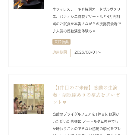
牛フィレステーキや特選オードブルヴァリ
エ、パティシエ特製デザートなど4万円相
当のご試食を本番さながらの披露宴会場で
♪人気の感動演出体験も＊
来館特典
適用期間
2026/08/01〜
【1件目のご来館】感動の生演
奏・聖歌隊ありの挙式をプレゼ
ント＊
当館のブライダルフェアを1件目にお選び
いただいた皆様に ノートルダム神戸でし
か味わうことのできない感動の挙式をプレ