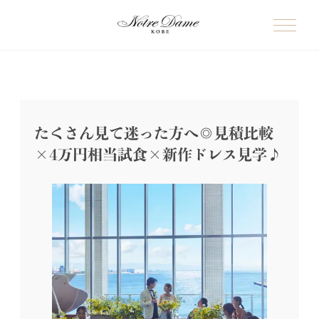
たくさん見て迷った方へ◎見積比較
×4万円相当試食×新作ドレス見学♪