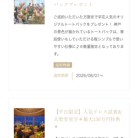
バックプレゼント
ご成約いただいた方限定で卒花人気のオリ
ジナルトートバックをプレゼント！ 神戸
の景色が描かれているトートバックは、普
段使いもしていただける程シンプルで使い
やすい仕様に♪※数量限定となっておりま
す。
成約特典
適用期間
2026/08/01〜
【平日限定】人気ドレス試着&
大聖堂見学＊最大150万円特典
＊