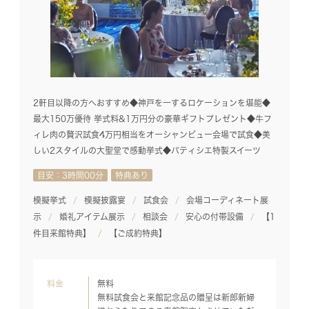
2軒目以降の方へおすすめ◆神戸を一するロケーションを堪能◆
最大150万優待 挙式料&1万円分の豪華ギフトプレゼント◆牛フ
ィレ肉の贅沢試食4万円相当をオーシャンビュー会場で試食◆美
しい2スタイルの大聖堂で感動挙式◆パティシエ特製スイーツ
目安：3時間00分
特典あり
模擬挙式
模擬披露宴
試食会
会場コーディネート展
示
婚礼アイテム展示
相談会
安心の付帯設備
【1
件目来館特典】
【ご成約特典】
料金
無料
無料試食会と来館記念品の贈呈は新郎新婦