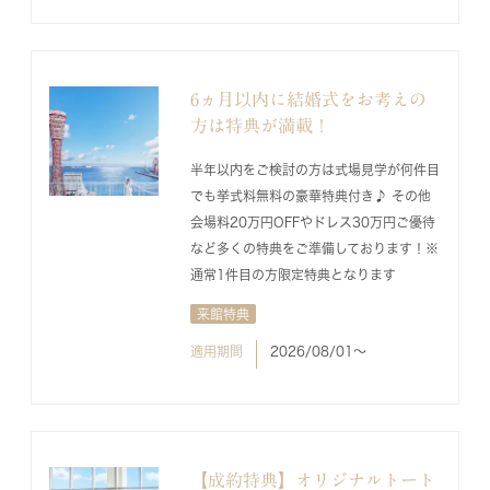
6ヵ月以内に結婚式をお考えの
方は特典が満載！
半年以内をご検討の方は式場見学が何件目
でも挙式料無料の豪華特典付き♪ その他
会場料20万円OFFやドレス30万円ご優待
など多くの特典をご準備しております！※
通常1件目の方限定特典となります
来館特典
適用期間
2026/08/01〜
【成約特典】オリジナルトート