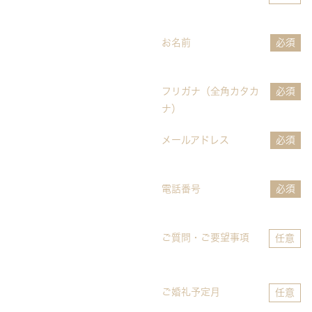
お名前
必須
フリガナ（全角カタカ
必須
ナ）
メールアドレス
必須
電話番号
必須
ご質問・ご要望事項
任意
ご婚礼予定月
任意